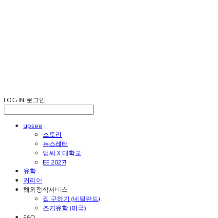
LOG IN
로그인
upsee
스토리
뉴스레터
업씨 X 대학교
EE 2027!
유학
커리어
해외정착서비스
집 구하기 (네덜란드)
조기유학 (미국)
FAQ