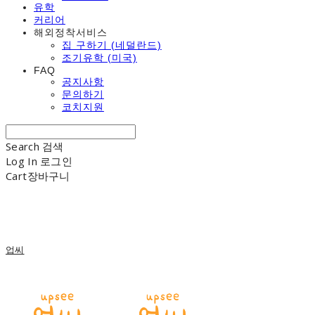
유학
커리어
해외정착서비스
집 구하기 (네덜란드)
조기유학 (미국)
FAQ
공지사항
문의하기
코치지원
Search
검색
Log In
로그인
Cart
장바구니
업씨