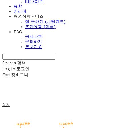
EE 2027!
유학
커리어
해외정착서비스
집 구하기 (네덜란드)
조기유학 (미국)
FAQ
공지사항
문의하기
코치지원
Search
검색
Log In
로그인
Cart
장바구니
업씨