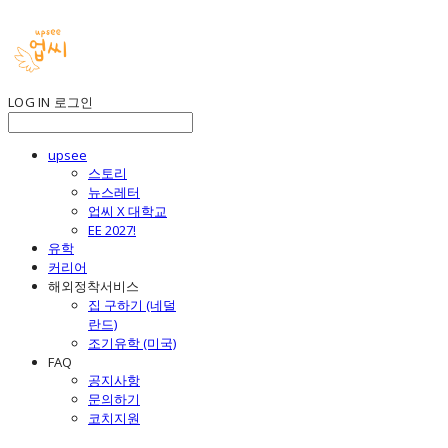
LOG IN
로그인
upsee
스토리
뉴스레터
업씨 X 대학교
EE 2027!
유학
커리어
해외정착서비스
집 구하기 (네덜
란드)
조기유학 (미국)
FAQ
공지사항
문의하기
코치지원