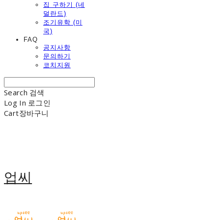
집 구하기 (네
덜란드)
조기유학 (미
국)
FAQ
공지사항
문의하기
코치지원
Search
검색
Log In
로그인
Cart
장바구니
업씨