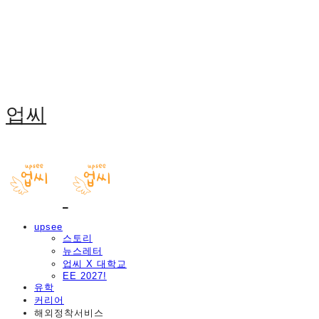
업씨
upsee
스토리
뉴스레터
업씨 X 대학교
EE 2027!
유학
커리어
해외정착서비스