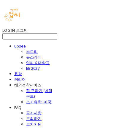
LOG IN
로그인
upsee
스토리
뉴스레터
업씨 X 대학교
EE 2027!
유학
커리어
해외정착서비스
집 구하기 (네덜
란드)
조기유학 (미국)
FAQ
공지사항
문의하기
코치지원