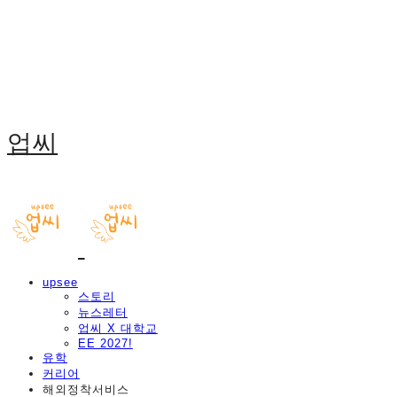
업씨
upsee
스토리
뉴스레터
업씨 X 대학교
EE 2027!
유학
커리어
해외정착서비스