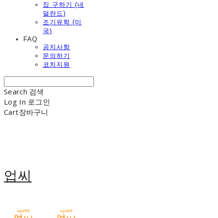
집 구하기 (네
덜란드)
조기유학 (미
국)
FAQ
공지사항
문의하기
코치지원
Search
검색
Log In
로그인
Cart
장바구니
업씨