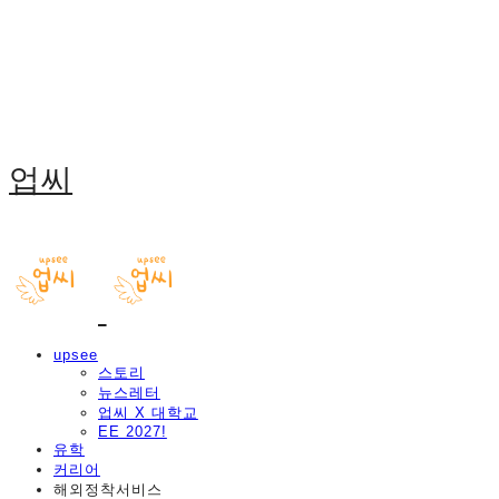
업씨
upsee
스토리
뉴스레터
업씨 X 대학교
EE 2027!
유학
커리어
해외정착서비스