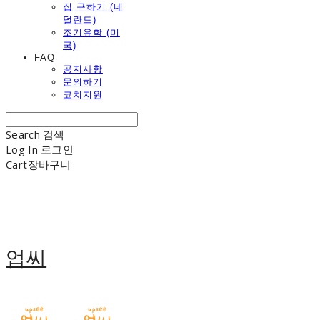
집 구하기 (네
덜란드)
조기유학 (미
국)
FAQ
공지사항
문의하기
코치지원
Search
검색
Log In
로그인
Cart
장바구니
업씨