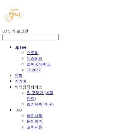
LOG IN
로그인
upsee
스토리
뉴스레터
업씨 X 대학교
EE 2027!
유학
커리어
해외정착서비스
집 구하기 (네덜
란드)
조기유학 (미국)
FAQ
공지사항
문의하기
코치지원