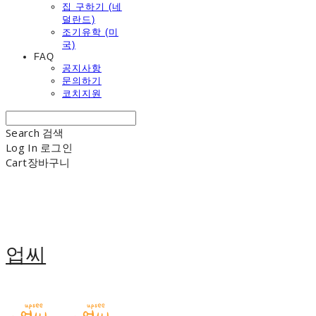
집 구하기 (네
덜란드)
조기유학 (미
국)
FAQ
공지사항
문의하기
코치지원
Search
검색
Log In
로그인
Cart
장바구니
업씨