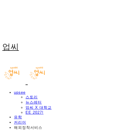
업씨
upsee
스토리
뉴스레터
업씨 X 대학교
EE 2027!
유학
커리어
해외정착서비스