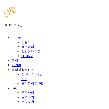
LOG IN
로그인
upsee
스토리
뉴스레터
업씨 X 대학교
EE 2027!
유학
커리어
해외정착서비스
집 구하기 (네덜
란드)
조기유학 (미국)
FAQ
공지사항
문의하기
코치지원