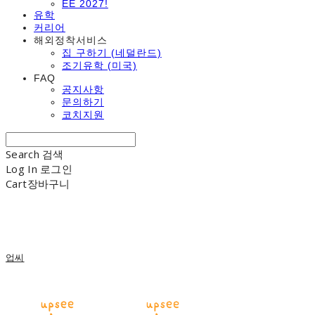
EE 2027!
유학
커리어
해외정착서비스
집 구하기 (네덜란드)
조기유학 (미국)
FAQ
공지사항
문의하기
코치지원
Search
검색
Log In
로그인
Cart
장바구니
업씨