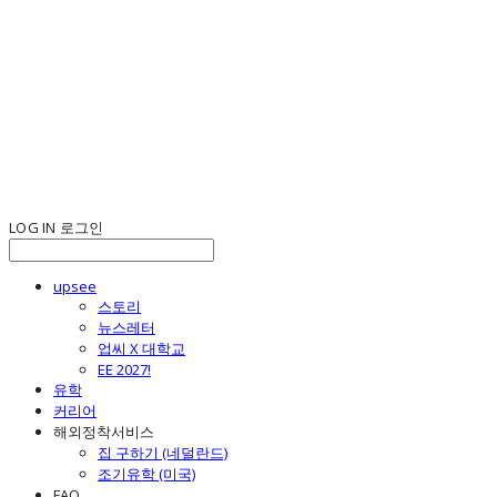
LOG IN
로그인
upsee
스토리
뉴스레터
업씨 X 대학교
EE 2027!
유학
커리어
해외정착서비스
집 구하기 (네덜란드)
조기유학 (미국)
FAQ