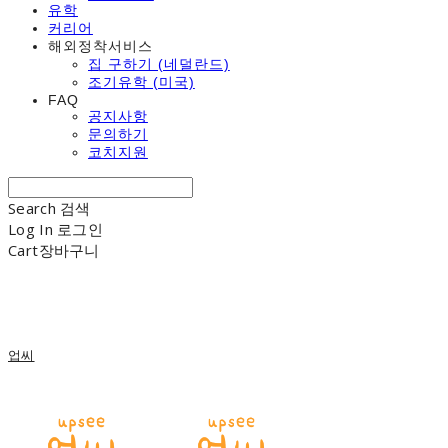
유학
커리어
해외정착서비스
집 구하기 (네덜란드)
조기유학 (미국)
FAQ
공지사항
문의하기
코치지원
Search
검색
Log In
로그인
Cart
장바구니
업씨