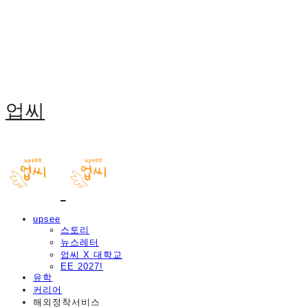
업씨
upsee
스토리
뉴스레터
업씨 X 대학교
EE 2027!
유학
커리어
해외정착서비스