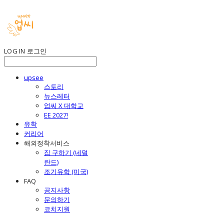
LOG IN
로그인
upsee
스토리
뉴스레터
업씨 X 대학교
EE 2027!
유학
커리어
해외정착서비스
집 구하기 (네덜
란드)
조기유학 (미국)
FAQ
공지사항
문의하기
코치지원