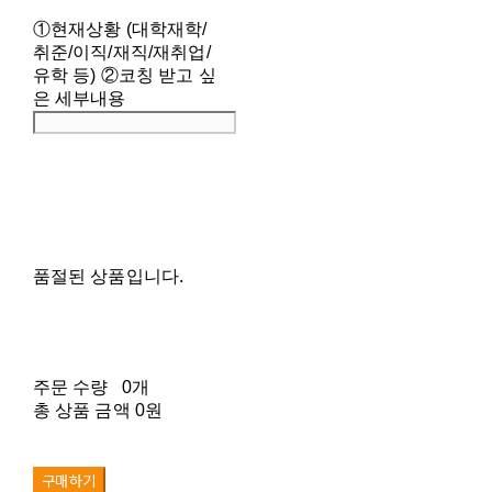
①현재상황 (대학재학/
취준/이직/재직/재취업/
유학 등) ②코칭 받고 싶
은 세부내용
품절된 상품입니다.
주문 수량
0개
총 상품 금액
0원
구매하기