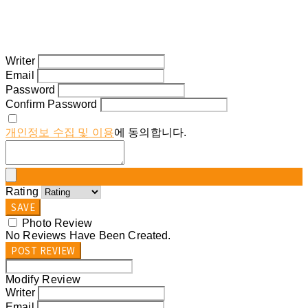
Writer
Email
Password
Confirm Password
개인정보 수집 및 이용
에 동의합니다.
Rating
SAVE
Photo Review
No Reviews Have Been Created.
POST REVIEW
Modify Review
Writer
Email