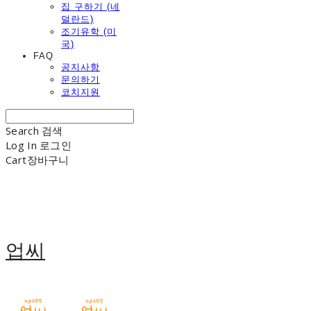
집 구하기 (네
덜란드)
조기유학 (미
국)
FAQ
공지사항
문의하기
코치지원
Search
검색
Log In
로그인
Cart
장바구니
업씨